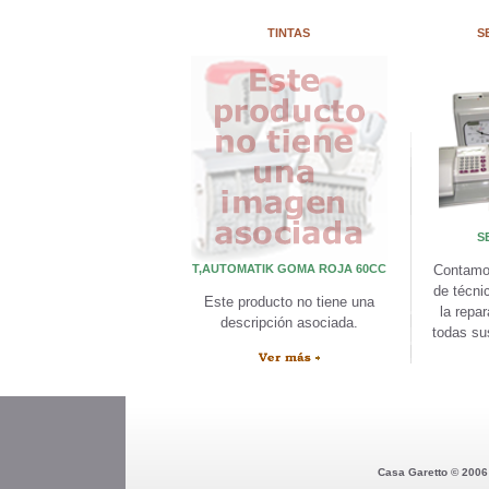
TINTAS
S
S
T,AUTOMATIK GOMA ROJA 60CC
Contamo
de técni
Este producto no tiene una
la repa
descripción asociada.
todas su
Casa Garetto © 2006