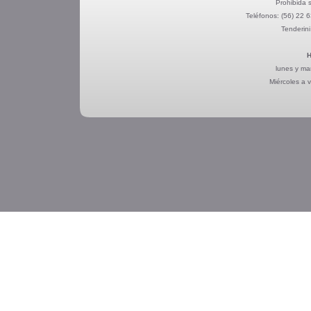
Prohibida s
Teléfonos:
(56) 22 
Tenderini
H
lunes y ma
Miércoles a 