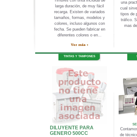
Timbres con tinta incluida de
una pract
larga duración, de muy fácil
cual sirv
recarga. Existen de variados
tipos de 
tamaños, formas, modelos y
tráfico.
colores, incluso algunos con
mas de
fecha. Se pueden fabricar en
diferentes colores o en...
TINTAS Y TAMPONES
SE
DILUYENTE PARA
Contamos
GENERO 500CC
de técnic