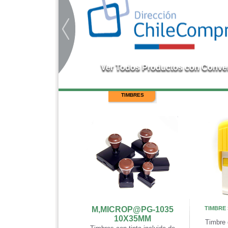
TIMBRES
M,MICROP@PG-1035
TIMBRE
10X35MM
Timbre