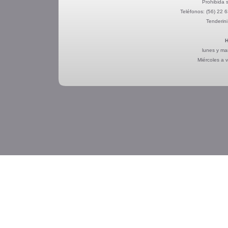
Prohibida s
Teléfonos:
(56) 22 
Tenderini
H
lunes y ma
Miércoles a 