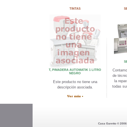
TINTAS
S
S
T, P/MADERA AUTOMATIK 1 LITRO
Contamo
NEGRO
de técni
la repa
Este producto no tiene una
todas su
descripción asociada.
Casa Garetto © 2006