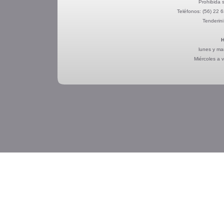
Prohibida s
Teléfonos:
(56) 22 
Tenderini
H
lunes y ma
Miércoles a 