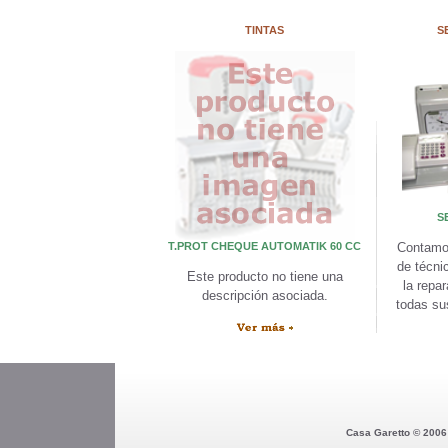
TINTAS
S
S
T.PROT CHEQUE AUTOMATIK 60 CC
Contamo
de técni
Este producto no tiene una
la repa
descripción asociada.
todas su
Casa Garetto © 2006